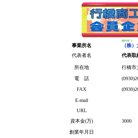
ｵｵｲｹｸﾞﾐ
事業所名
（株）
代表者名
代表取
所在地
行橋市
電 話
(0930)2
FAX
(0930)2
E-mail
URL
資本金(万)
3000
創業年月日